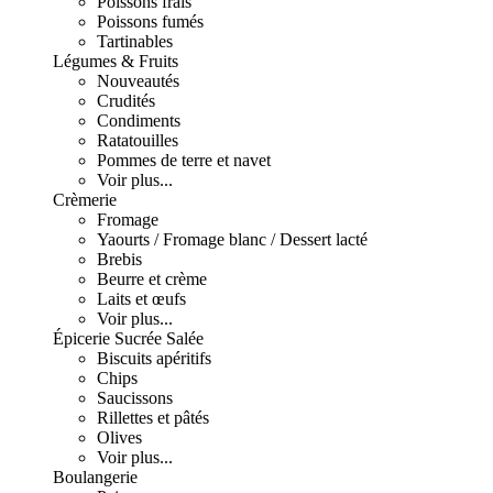
Poissons frais
Poissons fumés
Tartinables
Légumes & Fruits
Nouveautés
Crudités
Condiments
Ratatouilles
Pommes de terre et navet
Voir plus...
Crèmerie
Fromage
Yaourts / Fromage blanc / Dessert lacté
Brebis
Beurre et crème
Laits et œufs
Voir plus...
Épicerie Sucrée Salée
Biscuits apéritifs
Chips
Saucissons
Rillettes et pâtés
Olives
Voir plus...
Boulangerie