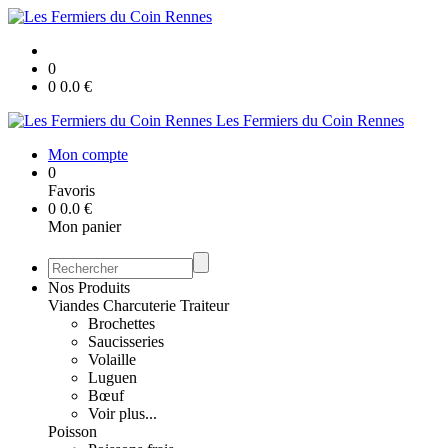
0
0
0.0
€
Les Fermiers du Coin Rennes
Mon compte
0
Favoris
0
0.0
€
Mon panier
Nos Produits
Viandes Charcuterie Traiteur
Brochettes
Saucisseries
Volaille
Luguen
Bœuf
Voir plus...
Poisson