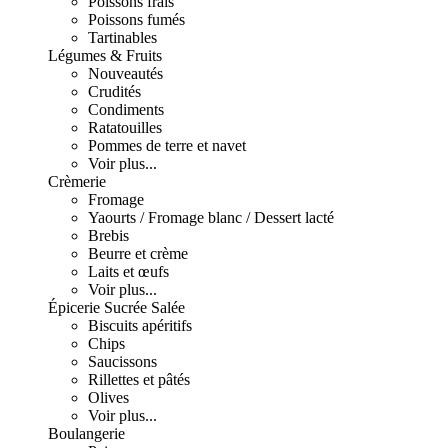
Poissons frais
Poissons fumés
Tartinables
Légumes & Fruits
Nouveautés
Crudités
Condiments
Ratatouilles
Pommes de terre et navet
Voir plus...
Crèmerie
Fromage
Yaourts / Fromage blanc / Dessert lacté
Brebis
Beurre et crème
Laits et œufs
Voir plus...
Épicerie Sucrée Salée
Biscuits apéritifs
Chips
Saucissons
Rillettes et pâtés
Olives
Voir plus...
Boulangerie