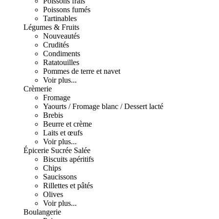
Poissons frais
Poissons fumés
Tartinables
Légumes & Fruits
Nouveautés
Crudités
Condiments
Ratatouilles
Pommes de terre et navet
Voir plus...
Crèmerie
Fromage
Yaourts / Fromage blanc / Dessert lacté
Brebis
Beurre et crème
Laits et œufs
Voir plus...
Épicerie Sucrée Salée
Biscuits apéritifs
Chips
Saucissons
Rillettes et pâtés
Olives
Voir plus...
Boulangerie