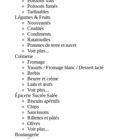
Poissons frais
Poissons fumés
Tartinables
Légumes & Fruits
Nouveautés
Crudités
Condiments
Ratatouilles
Pommes de terre et navet
Voir plus...
Crèmerie
Fromage
Yaourts / Fromage blanc / Dessert lacté
Brebis
Beurre et crème
Laits et œufs
Voir plus...
Épicerie Sucrée Salée
Biscuits apéritifs
Chips
Saucissons
Rillettes et pâtés
Olives
Voir plus...
Boulangerie