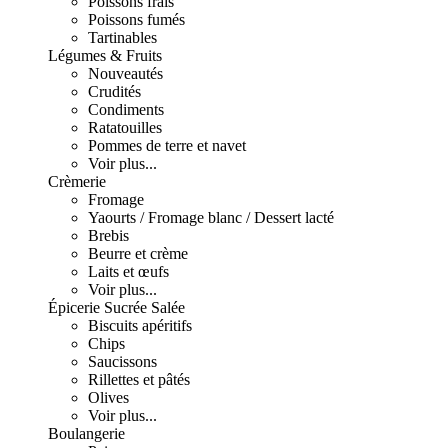
Poissons frais
Poissons fumés
Tartinables
Légumes & Fruits
Nouveautés
Crudités
Condiments
Ratatouilles
Pommes de terre et navet
Voir plus...
Crèmerie
Fromage
Yaourts / Fromage blanc / Dessert lacté
Brebis
Beurre et crème
Laits et œufs
Voir plus...
Épicerie Sucrée Salée
Biscuits apéritifs
Chips
Saucissons
Rillettes et pâtés
Olives
Voir plus...
Boulangerie