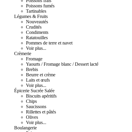
Poissons frais
Poissons fumés
Tartinables
Légumes & Fruits
Nouveautés
Crudités
Condiments
Ratatouilles
Pommes de terre et navet
Voir plus...
Crèmerie
Fromage
Yaourts / Fromage blanc / Dessert lacté
Brebis
Beurre et crème
Laits et œufs
Voir plus...
Épicerie Sucrée Salée
Biscuits apéritifs
Chips
Saucissons
Rillettes et pâtés
Olives
Voir plus...
Boulangerie