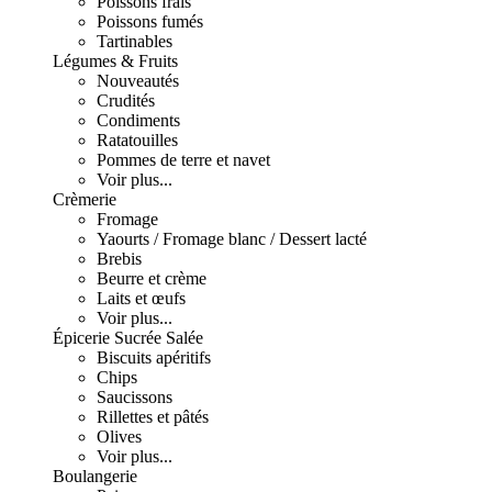
Poissons frais
Poissons fumés
Tartinables
Légumes & Fruits
Nouveautés
Crudités
Condiments
Ratatouilles
Pommes de terre et navet
Voir plus...
Crèmerie
Fromage
Yaourts / Fromage blanc / Dessert lacté
Brebis
Beurre et crème
Laits et œufs
Voir plus...
Épicerie Sucrée Salée
Biscuits apéritifs
Chips
Saucissons
Rillettes et pâtés
Olives
Voir plus...
Boulangerie