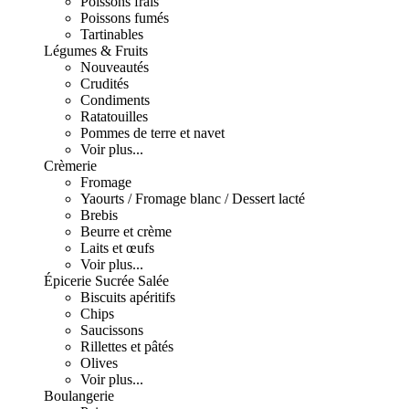
Poissons frais
Poissons fumés
Tartinables
Légumes & Fruits
Nouveautés
Crudités
Condiments
Ratatouilles
Pommes de terre et navet
Voir plus...
Crèmerie
Fromage
Yaourts / Fromage blanc / Dessert lacté
Brebis
Beurre et crème
Laits et œufs
Voir plus...
Épicerie Sucrée Salée
Biscuits apéritifs
Chips
Saucissons
Rillettes et pâtés
Olives
Voir plus...
Boulangerie