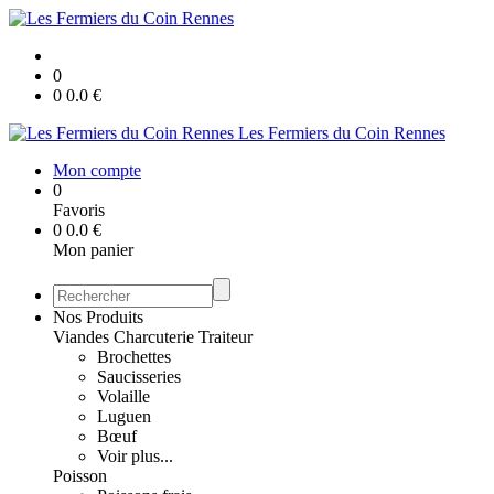
0
0
0.0
€
Les Fermiers du Coin Rennes
Mon compte
0
Favoris
0
0.0
€
Mon panier
Nos Produits
Viandes Charcuterie Traiteur
Brochettes
Saucisseries
Volaille
Luguen
Bœuf
Voir plus...
Poisson