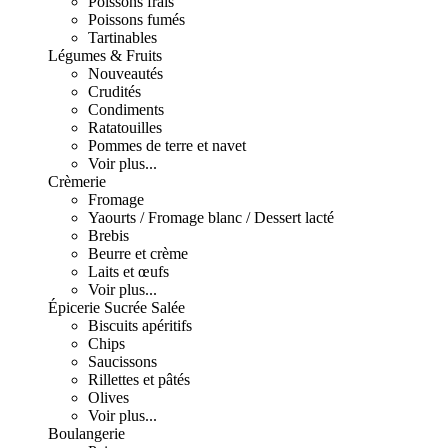
Poissons frais
Poissons fumés
Tartinables
Légumes & Fruits
Nouveautés
Crudités
Condiments
Ratatouilles
Pommes de terre et navet
Voir plus...
Crèmerie
Fromage
Yaourts / Fromage blanc / Dessert lacté
Brebis
Beurre et crème
Laits et œufs
Voir plus...
Épicerie Sucrée Salée
Biscuits apéritifs
Chips
Saucissons
Rillettes et pâtés
Olives
Voir plus...
Boulangerie