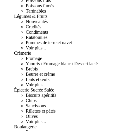
Poissons frais
Poissons fumés
Tartinables
Légumes & Fruits
Nouveautés
Crudités
Condiments
Ratatouilles
Pommes de terre et navet
Voir plus...
Crèmerie
Fromage
Yaourts / Fromage blanc / Dessert lacté
Brebis
Beurre et crème
Laits et œufs
Voir plus...
Épicerie Sucrée Salée
Biscuits apéritifs
Chips
Saucissons
Rillettes et pâtés
Olives
Voir plus...
Boulangerie