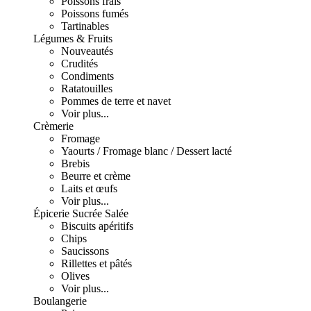
Poissons frais
Poissons fumés
Tartinables
Légumes & Fruits
Nouveautés
Crudités
Condiments
Ratatouilles
Pommes de terre et navet
Voir plus...
Crèmerie
Fromage
Yaourts / Fromage blanc / Dessert lacté
Brebis
Beurre et crème
Laits et œufs
Voir plus...
Épicerie Sucrée Salée
Biscuits apéritifs
Chips
Saucissons
Rillettes et pâtés
Olives
Voir plus...
Boulangerie