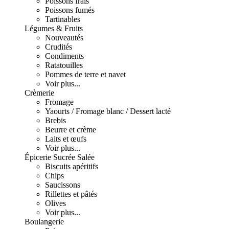
Poissons frais
Poissons fumés
Tartinables
Légumes & Fruits
Nouveautés
Crudités
Condiments
Ratatouilles
Pommes de terre et navet
Voir plus...
Crèmerie
Fromage
Yaourts / Fromage blanc / Dessert lacté
Brebis
Beurre et crème
Laits et œufs
Voir plus...
Épicerie Sucrée Salée
Biscuits apéritifs
Chips
Saucissons
Rillettes et pâtés
Olives
Voir plus...
Boulangerie