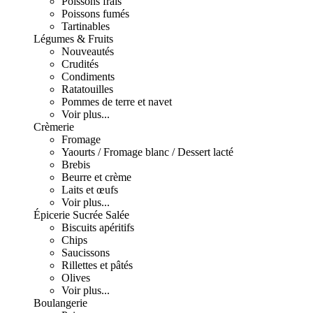
Poissons frais
Poissons fumés
Tartinables
Légumes & Fruits
Nouveautés
Crudités
Condiments
Ratatouilles
Pommes de terre et navet
Voir plus...
Crèmerie
Fromage
Yaourts / Fromage blanc / Dessert lacté
Brebis
Beurre et crème
Laits et œufs
Voir plus...
Épicerie Sucrée Salée
Biscuits apéritifs
Chips
Saucissons
Rillettes et pâtés
Olives
Voir plus...
Boulangerie