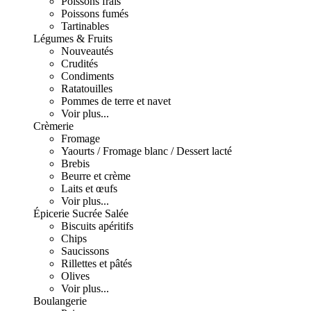
Poissons frais
Poissons fumés
Tartinables
Légumes & Fruits
Nouveautés
Crudités
Condiments
Ratatouilles
Pommes de terre et navet
Voir plus...
Crèmerie
Fromage
Yaourts / Fromage blanc / Dessert lacté
Brebis
Beurre et crème
Laits et œufs
Voir plus...
Épicerie Sucrée Salée
Biscuits apéritifs
Chips
Saucissons
Rillettes et pâtés
Olives
Voir plus...
Boulangerie