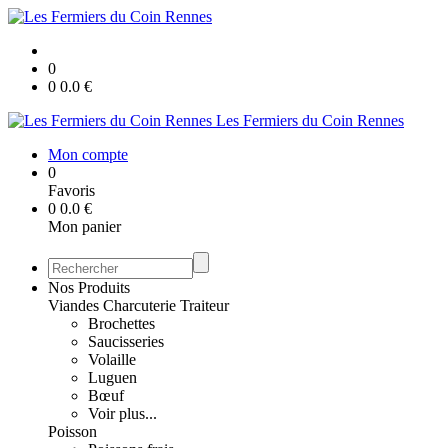
0
0
0.0
€
Les Fermiers du Coin Rennes
Mon compte
0
Favoris
0
0.0
€
Mon panier
Nos Produits
Viandes Charcuterie Traiteur
Brochettes
Saucisseries
Volaille
Luguen
Bœuf
Voir plus...
Poisson