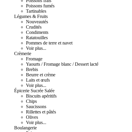
Poissons frais
Poissons fumés
Tartinables
Légumes & Fruits
Nouveautés
Crudités
Condiments
Ratatouilles
Pommes de terre et navet
Voir plus...
Crèmerie
Fromage
Yaourts / Fromage blanc / Dessert lacté
Brebis
Beurre et crème
Laits et œufs
Voir plus...
Épicerie Sucrée Salée
Biscuits apéritifs
Chips
Saucissons
Rillettes et pâtés
Olives
Voir plus...
Boulangerie