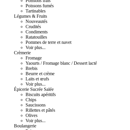
Poissons frais
Poissons fumés
Tartinables
Légumes & Fruits
Nouveautés
Crudités
Condiments
Ratatouilles
Pommes de terre et navet
Voir plus...
Crèmerie
Fromage
Yaourts / Fromage blanc / Dessert lacté
Brebis
Beurre et crème
Laits et œufs
Voir plus...
Épicerie Sucrée Salée
Biscuits apéritifs
Chips
Saucissons
Rillettes et pâtés
Olives
Voir plus...
Boulangerie