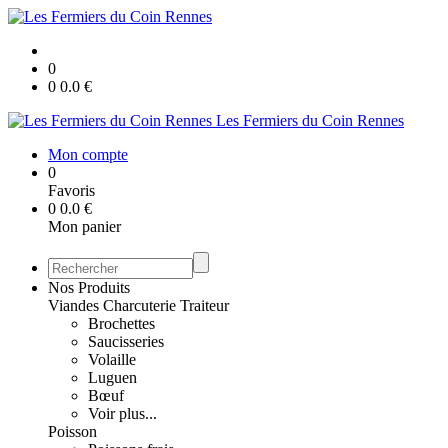
0
0
0.0
€
Les Fermiers du Coin Rennes
Mon compte
0
Favoris
0
0.0
€
Mon panier
Nos Produits
Viandes Charcuterie Traiteur
Brochettes
Saucisseries
Volaille
Luguen
Bœuf
Voir plus...
Poisson