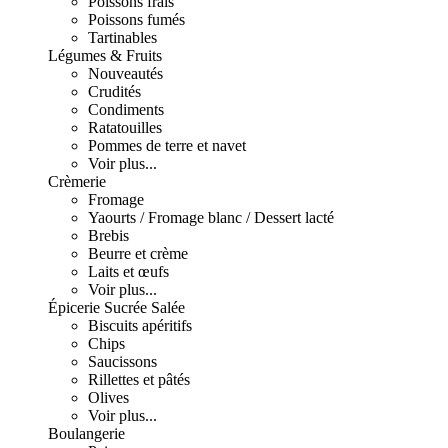
Poissons frais
Poissons fumés
Tartinables
Légumes & Fruits
Nouveautés
Crudités
Condiments
Ratatouilles
Pommes de terre et navet
Voir plus...
Crèmerie
Fromage
Yaourts / Fromage blanc / Dessert lacté
Brebis
Beurre et crème
Laits et œufs
Voir plus...
Épicerie Sucrée Salée
Biscuits apéritifs
Chips
Saucissons
Rillettes et pâtés
Olives
Voir plus...
Boulangerie