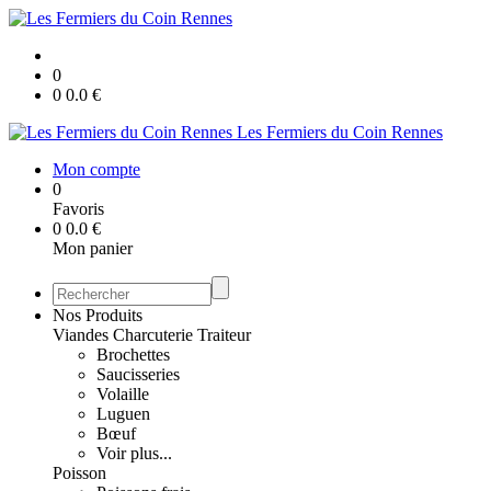
0
0
0.0
€
Les Fermiers du Coin Rennes
Mon compte
0
Favoris
0
0.0
€
Mon panier
Nos Produits
Viandes Charcuterie Traiteur
Brochettes
Saucisseries
Volaille
Luguen
Bœuf
Voir plus...
Poisson