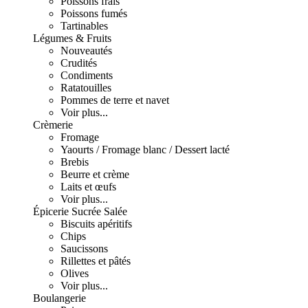
Poissons frais
Poissons fumés
Tartinables
Légumes & Fruits
Nouveautés
Crudités
Condiments
Ratatouilles
Pommes de terre et navet
Voir plus...
Crèmerie
Fromage
Yaourts / Fromage blanc / Dessert lacté
Brebis
Beurre et crème
Laits et œufs
Voir plus...
Épicerie Sucrée Salée
Biscuits apéritifs
Chips
Saucissons
Rillettes et pâtés
Olives
Voir plus...
Boulangerie