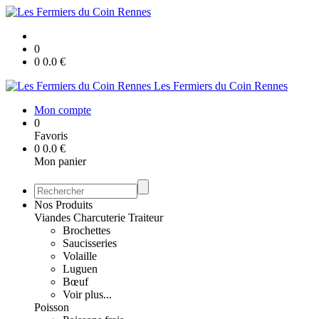
0
0
0.0
€
Les Fermiers du Coin Rennes
Mon compte
0
Favoris
0
0.0
€
Mon panier
Nos Produits
Viandes Charcuterie Traiteur
Brochettes
Saucisseries
Volaille
Luguen
Bœuf
Voir plus...
Poisson