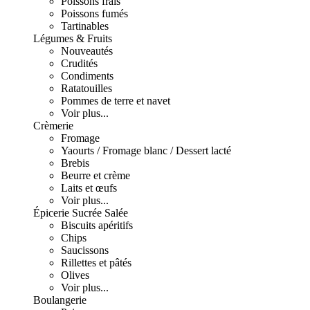
Poissons frais
Poissons fumés
Tartinables
Légumes & Fruits
Nouveautés
Crudités
Condiments
Ratatouilles
Pommes de terre et navet
Voir plus...
Crèmerie
Fromage
Yaourts / Fromage blanc / Dessert lacté
Brebis
Beurre et crème
Laits et œufs
Voir plus...
Épicerie Sucrée Salée
Biscuits apéritifs
Chips
Saucissons
Rillettes et pâtés
Olives
Voir plus...
Boulangerie