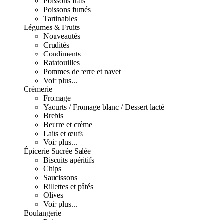
Poissons frais
Poissons fumés
Tartinables
Légumes & Fruits
Nouveautés
Crudités
Condiments
Ratatouilles
Pommes de terre et navet
Voir plus...
Crèmerie
Fromage
Yaourts / Fromage blanc / Dessert lacté
Brebis
Beurre et crème
Laits et œufs
Voir plus...
Épicerie Sucrée Salée
Biscuits apéritifs
Chips
Saucissons
Rillettes et pâtés
Olives
Voir plus...
Boulangerie