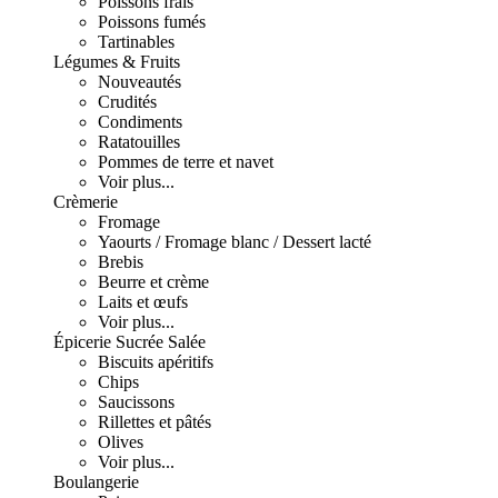
Poissons frais
Poissons fumés
Tartinables
Légumes & Fruits
Nouveautés
Crudités
Condiments
Ratatouilles
Pommes de terre et navet
Voir plus...
Crèmerie
Fromage
Yaourts / Fromage blanc / Dessert lacté
Brebis
Beurre et crème
Laits et œufs
Voir plus...
Épicerie Sucrée Salée
Biscuits apéritifs
Chips
Saucissons
Rillettes et pâtés
Olives
Voir plus...
Boulangerie