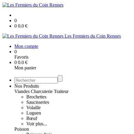
0
0
0.0
€
Les Fermiers du Coin Rennes
Mon compte
0
Favoris
0
0.0
€
Mon panier
Nos Produits
Viandes Charcuterie Traiteur
Brochettes
Saucisseries
Volaille
Luguen
Bœuf
Voir plus...
Poisson