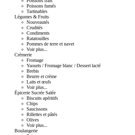
Poissons frais
Poissons fumés
Tartinables
Légumes & Fruits
Nouveautés
Crudités
Condiments
Ratatouilles
Pommes de terre et navet
Voir plus...
Crèmerie
Fromage
Yaourts / Fromage blanc / Dessert lacté
Brebis
Beurre et crème
Laits et œufs
Voir plus...
Épicerie Sucrée Salée
Biscuits apéritifs
Chips
Saucissons
Rillettes et pâtés
Olives
Voir plus...
Boulangerie