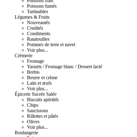
Poissons frais
Poissons fumés
Tartinables
Légumes & Fruits
Nouveautés
Crudités
Condiments
Ratatouilles
Pommes de terre et navet
Voir plus...
Crèmerie
Fromage
Yaourts / Fromage blanc / Dessert lacté
Brebis
Beurre et crème
Laits et œufs
Voir plus...
Épicerie Sucrée Salée
Biscuits apéritifs
Chips
Saucissons
Rillettes et pâtés
Olives
Voir plus...
Boulangerie