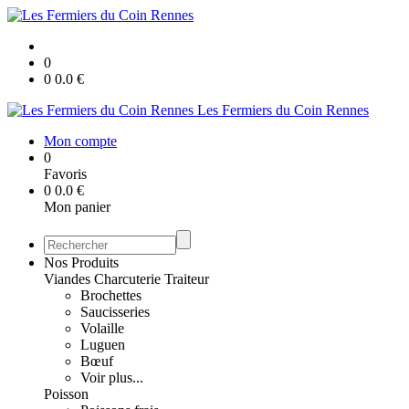
0
0
0.0
€
Les Fermiers du Coin Rennes
Mon compte
0
Favoris
0
0.0
€
Mon panier
Nos Produits
Viandes Charcuterie Traiteur
Brochettes
Saucisseries
Volaille
Luguen
Bœuf
Voir plus...
Poisson