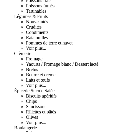
Poissons frais
Poissons fumés
Tartinables
Légumes & Fruits
Nouveautés
Crudités
Condiments
Ratatouilles
Pommes de terre et navet
Voir plus...
Crèmerie
Fromage
Yaourts / Fromage blanc / Dessert lacté
Brebis
Beurre et crème
Laits et œufs
Voir plus...
Épicerie Sucrée Salée
Biscuits apéritifs
Chips
Saucissons
Rillettes et pâtés
Olives
Voir plus...
Boulangerie