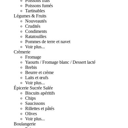
Poissons frais
Poissons fumés
Tartinables
Légumes & Fruits
Nouveautés
Crudités
Condiments
Ratatouilles
Pommes de terre et navet
Voir plus...
Crèmerie
Fromage
Yaourts / Fromage blanc / Dessert lacté
Brebis
Beurre et crème
Laits et œufs
Voir plus...
Épicerie Sucrée Salée
Biscuits apéritifs
Chips
Saucissons
Rillettes et pâtés
Olives
Voir plus...
Boulangerie