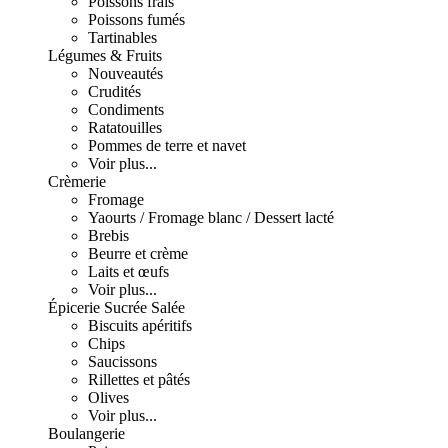
Poissons frais
Poissons fumés
Tartinables
Légumes & Fruits
Nouveautés
Crudités
Condiments
Ratatouilles
Pommes de terre et navet
Voir plus...
Crèmerie
Fromage
Yaourts / Fromage blanc / Dessert lacté
Brebis
Beurre et crème
Laits et œufs
Voir plus...
Épicerie Sucrée Salée
Biscuits apéritifs
Chips
Saucissons
Rillettes et pâtés
Olives
Voir plus...
Boulangerie