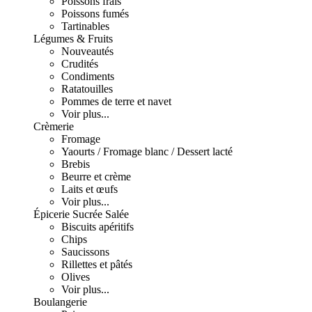
Poissons frais
Poissons fumés
Tartinables
Légumes & Fruits
Nouveautés
Crudités
Condiments
Ratatouilles
Pommes de terre et navet
Voir plus...
Crèmerie
Fromage
Yaourts / Fromage blanc / Dessert lacté
Brebis
Beurre et crème
Laits et œufs
Voir plus...
Épicerie Sucrée Salée
Biscuits apéritifs
Chips
Saucissons
Rillettes et pâtés
Olives
Voir plus...
Boulangerie