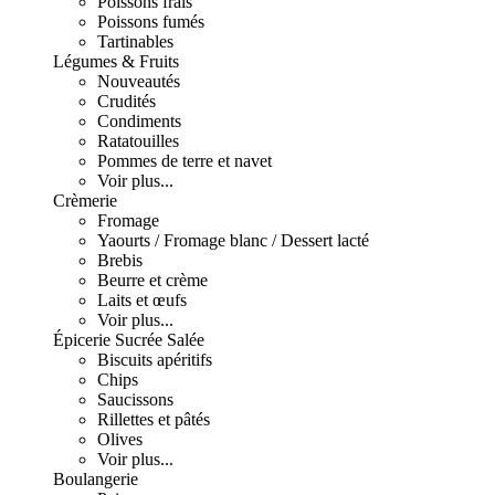
Poissons frais
Poissons fumés
Tartinables
Légumes & Fruits
Nouveautés
Crudités
Condiments
Ratatouilles
Pommes de terre et navet
Voir plus...
Crèmerie
Fromage
Yaourts / Fromage blanc / Dessert lacté
Brebis
Beurre et crème
Laits et œufs
Voir plus...
Épicerie Sucrée Salée
Biscuits apéritifs
Chips
Saucissons
Rillettes et pâtés
Olives
Voir plus...
Boulangerie