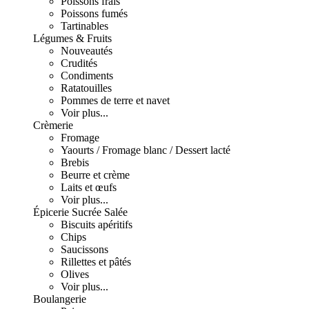
Poissons frais
Poissons fumés
Tartinables
Légumes & Fruits
Nouveautés
Crudités
Condiments
Ratatouilles
Pommes de terre et navet
Voir plus...
Crèmerie
Fromage
Yaourts / Fromage blanc / Dessert lacté
Brebis
Beurre et crème
Laits et œufs
Voir plus...
Épicerie Sucrée Salée
Biscuits apéritifs
Chips
Saucissons
Rillettes et pâtés
Olives
Voir plus...
Boulangerie